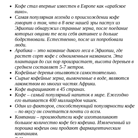
Кофе стал впервые известен в Европе как «арабское
вино».
Самая популярная легенда о происхождении кофе
говорит о том, что в 8 веке нашей эры пастух из
Эфиопии обнаружил странные зерна, после поедание
которых овцами те вели себя активнее и дольше
бодрствовали. Естественно, после их попробовали
люди.
Арабика – это название дикого леса в Эфиопии, где
растет сорт кофе с одноименным названием. Эта
плантация до сих пор произрастает, высота деревьев в
среднем составляет 5-7 метров.
Кофейные деревья опыляются самостоятельно.
Сырые кофейные зерна, вымоченные в воде, являются
лакомством во многих частях Африки.
Кофе выращивают в 45 странах.
Кофе – самый популярный напиток в мире. Ежегодно
его выпивается 400 миллиардов чашек.
Один из факторов, способствующий популярности кофе
– по вкусу он сочетается почти со всем.
Компании – производители кофе изготавливают
большое количество кофе без кофеина. Извлеченный из
порошка кофеин они продают фармацевтическим
компаниям.