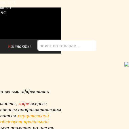
ого, 137Т,
он 113
-94
К
онтакты
ен весьма эффективно
иалисты,
кофе
всерьез
ективным профилактическим
иваться
мерцательной
собствует правильной
пьет примерно по шесть