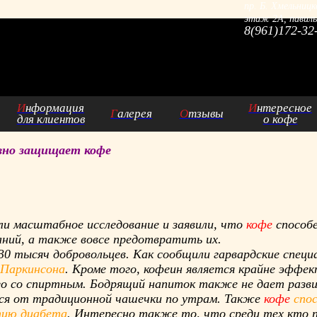
пр. Б. Хмельницк
этаж 2А, павиль
8(961)172-32
И
нформация
И
нтересное
Г
алерея
О
тзывы
для клиентов
о кофе
ивно защищает кофе
и масштабное исследование и заявили, что
кофе
способ
аний, а также вовсе предотвратить их.
0 тысяч добровольцев. Как сообщили гарвардские спец
Паркинсона
. Кроме того, кофеин является крайне эфф
его со спиртным. Бодрящий напиток также не дает разв
ться от традиционной чашечки по утрам. Также
кофе
спо
тию диабета
. Интересно также то, что среди тех кто 