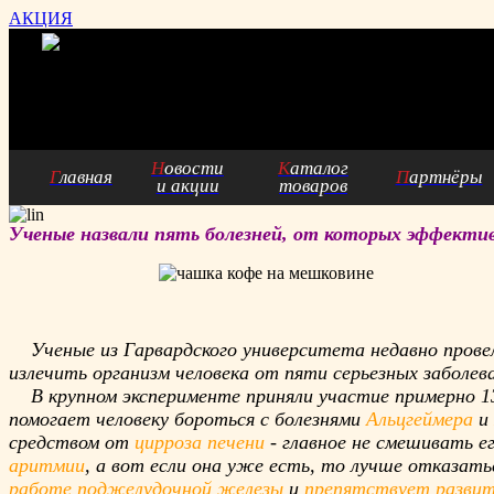
АКЦИЯ
Н
овости
К
аталог
Г
лавная
П
артнёры
и акции
товаров
Ученые назвали пять болезней, от которых эффект
Ученые из Гарвардского университета недавно провел
излечить организм человека от пяти серьезных заболев
В крупном эксперименте приняли участие примерно 13
помогает человеку бороться с болезнями
Альцгеймера
и
средством от
цирроза печени
- главное не смешивать 
аритмии
, а вот если она уже есть, то лучше отказа
работе поджелудочной железы
и
препятствует разви